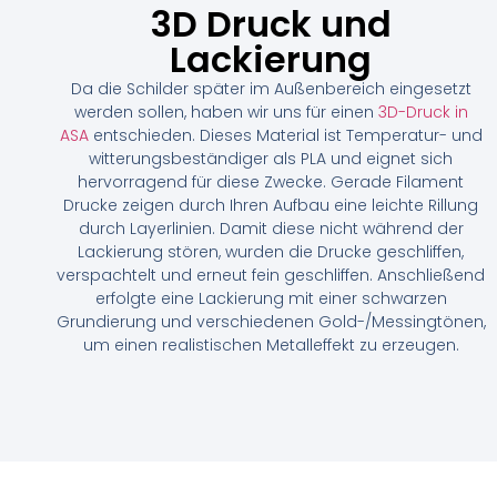
3D Druck und
3D Druck mit Spachtel vor dem schleifen
unbearbeiteter 3D Druck
vorlackierte Schilder
Lackierung
Da die Schilder später im Außenbereich eingesetzt
werden sollen, haben wir uns für einen
3D-Druck in
ASA
entschieden. Dieses Material ist Temperatur- und
witterungsbeständiger als PLA und eignet sich
hervorragend für diese Zwecke. Gerade Filament
Drucke zeigen durch Ihren Aufbau eine leichte Rillung
durch Layerlinien. Damit diese nicht während der
Lackierung stören, wurden die Drucke geschliffen,
verspachtelt und erneut fein geschliffen. Anschließend
erfolgte eine Lackierung mit einer schwarzen
Grundierung und verschiedenen Gold-/Messingtönen,
um einen realistischen Metalleffekt zu erzeugen.