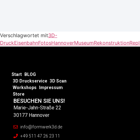
Verschlagwortet mit
3D-
Druck
Eisenbahn
Fotos
Hannover
Museum
Rekonstruktion
Repl
Start
BLOG
3D Druckservice
3D Scan
Workshops
Impressum
Store
BESUCHEN SIE UNS!
Marie-Jahn-Straße 22
30177 Hannover
info@formwerk3d.de
+49 511 47 26 23 11